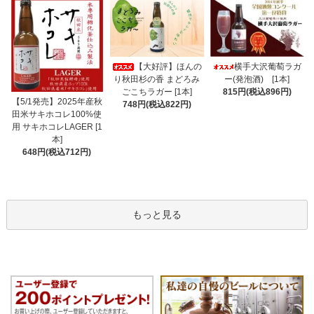
【大好評】ほんの
横手大沢葡萄ラガ
り秋田杉の香 まどろみ
ー(発泡酒) [1本]
ごこちラガー [1本]
815円(税込896円)
【5/1発売】2025年産秋
748円(税込822円)
田米サキホコレ100%使
用 サキホコレLAGER [1
本]
648円(税込712円)
もっと見る