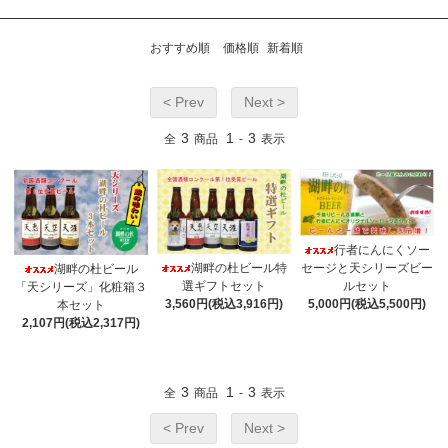
おすすめ順
価格順
新着順
< Prev
Next >
3
1
3
全
商品
-
表示
行者にんにくソー
湖畔の杜ビール特
セージと天シリーズビー
湖畔の杜ビール
選ギフトセット
ルセット
「天シリーズ」化粧箱３
3,560円(税込3,916円)
5,000円(税込5,500円)
本セット
2,107円(税込2,317円)
3
1
3
全
商品
-
表示
< Prev
Next >