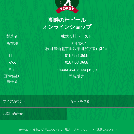
湖畔の杜ビール
オンラインショップ
製造者
株式会社トースト
所在地
〒014-1204
秋田県仙北市田沢湖田沢字春山37-5
TEL
0187-58-0608
FAX
0187-58-0609
Mail
shop@orae.shop-pro.jp
運営統括
門脇博之
責任者
マイアカウント
カートを見る
お問い合わせ
ホーム
/
支払い方法について
/
配送・送料について
/
返品について
/